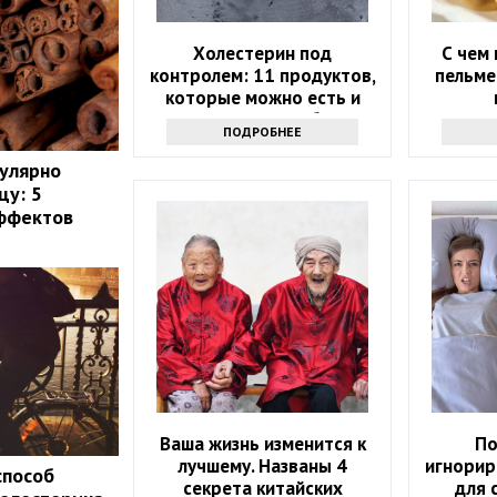
Холестерин под
С чем 
контролем: 11 продуктов,
пельме
которые можно есть и
которых стоит избегать
ПОДРОБНЕЕ
улярно
цу: 5
ффектов
Ваша жизнь изменится к
По
лучшему. Названы 4
игнорир
способ
секрета китайских
для 