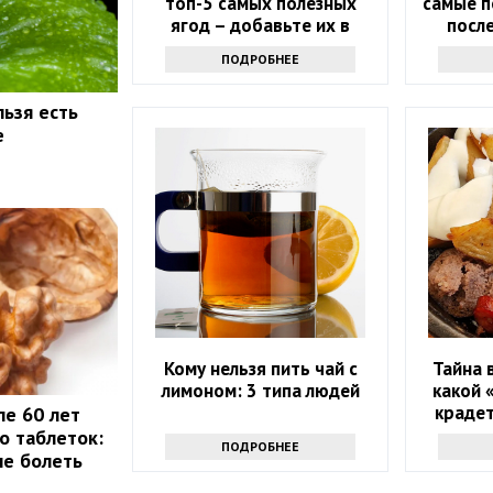
топ-5 самых полезных
самые п
ягод – добавьте их в
после
рацион в июне
ПОДРОБНЕЕ
льзя есть
е
Кому нельзя пить чай с
Тайна 
лимоном: 3 типа людей
какой 
крадет
ле 60 лет
о таблеток:
ПОДРОБНЕЕ
не болеть