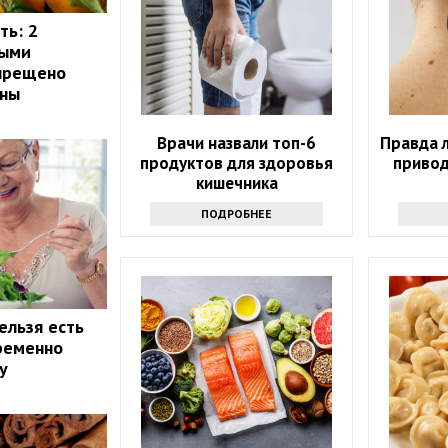
ть: 2
рыми
апрещено
ины
Врачи назвали топ-6
Правда 
продуктов для здоровья
привод
кишечника
ПОДРОБНЕЕ
ельзя есть
пременно
у