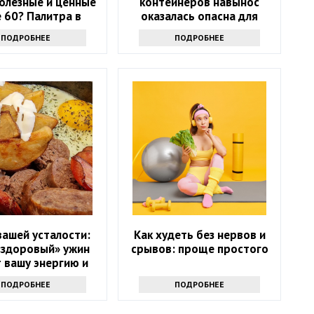
олезные и ценные
контейнеров навынос
 60? Палитра в
оказалась опасна для
тарелке
здоровья
ПОДРОБНЕЕ
ПОДРОБНЕЕ
вашей усталости:
Как худеть без нервов и
«здоровый» ужин
срывов: проще простого
 вашу энергию и
красоту
ПОДРОБНЕЕ
ПОДРОБНЕЕ