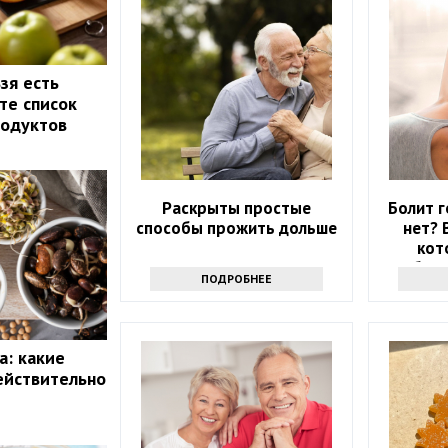
зя есть
те список
родуктов
Раскрыты простые
Болит г
способы прожить дольше
нет? 
кот
избави
ПОДРОБНЕЕ
а: какие
ействительно