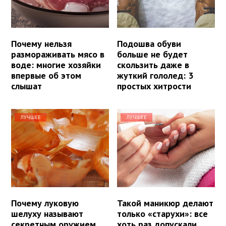
Почему нельзя
Подошва обуви
размораживать мясо в
больше не будет
воде: многие хозяйки
скользить даже в
впервые об этом
жуткий гололед: 3
слышат
простых хитрости
ЛУЧШЕЕ
ЛУЧШЕЕ
Почему луковую
Такой маникюр делают
шелуху называют
только «старухи»: все
секретным оружием
хоть раз допускали