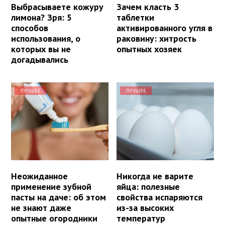
Выбрасываете кожуру
Зачем класть 3
лимона? Зря: 5
таблетки
способов
активированного угля в
использования, о
раковину: хитрость
которых вы не
опытных хозяек
догадывались
ЛУЧШЕЕ
ЛУЧШЕЕ
Неожиданное
Никогда не варите
применение зубной
яйца: полезные
пасты на даче: об этом
свойства испаряются
не знают даже
из-за высоких
опытные огородники
температур