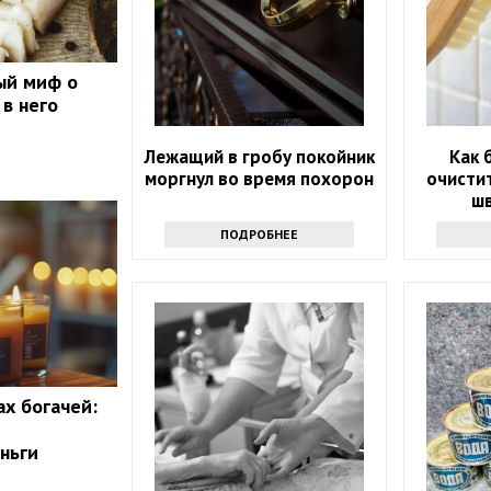
ый миф о
 в него
Лежащий в гробу покойник
Как 
моргнул во время похорон
очисти
шв
пон
ПОДРОБНЕЕ
ах богачей:
ньги