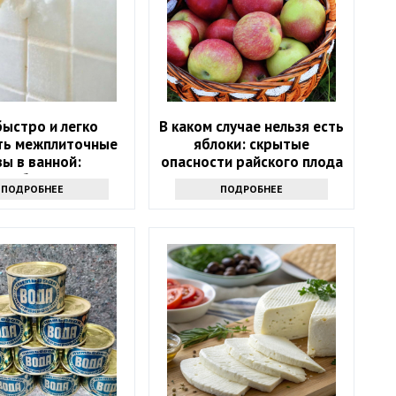
быстро и легко
В каком случае нельзя есть
ть межплиточные
яблоки: скрытые
ы в ванной:
опасности райского плода
адобится соль
ПОДРОБНЕЕ
ПОДРОБНЕЕ