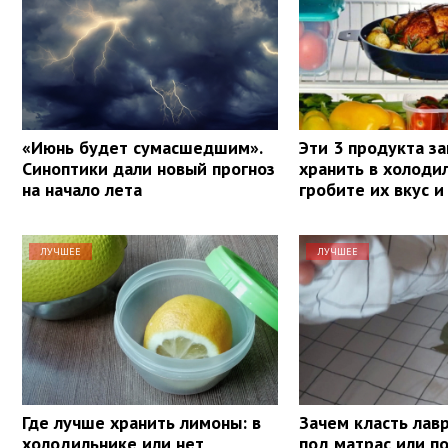
«Июнь будет сумасшедшим».
Эти 3 продукта з
Синоптики дали новый прогноз
хранить в холоди
на начало лета
гробите их вкус и
ЛУЧШЕЕ
ЛУЧШЕЕ
Где лучше хранить лимоны: в
Зачем класть лав
холодильнике или нет
под матрас или п