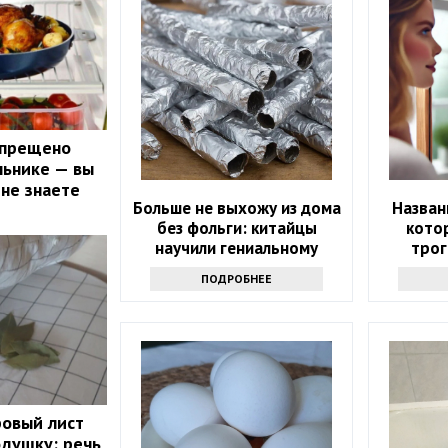
апрещено
льнике — вы
 не знаете
Больше не выхожу из дома
Назван
без фольги: китайцы
кото
научили гениальному
трог
приему - просто и дешево
ПОДРОБНЕЕ
ровый лист
одушку: речь