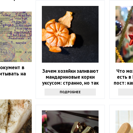
документ в
Зачем хозяйки заливают
Что мо
итывать на
мандариновые корки
есть в
уксусом: странно, но так
пост: к
поступают многие
ПОДРОБНЕЕ