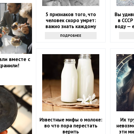
5 признаков того, что
Вы удив
человек скоро умрет:
в СССР
важно знать каждому
воду — 
ПОДРОБНЕЕ
зли вместе с
хранили!
Известные мифы о молоке:
Их тр
во что пора перестать
невозм
верить
эти ми