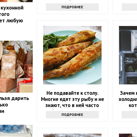
зодиака
 кухонной
ПОДРОБНЕЕ
того
ает любую
Не подавайте к столу.
Зачем 
льзя дарить
Многие едят эту рыбу и не
холодил
ько
знают, что в ней часто
ко
ии
бывают паразиты
ПОДРОБНЕЕ