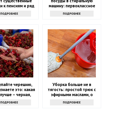
ат существенные
посуды в стиральную
и к пенсиям и ряд
машину: первоклассное
льгот
средство
ПОДРОБНЕЕ
ПОДРОБНЕЕ
упайте черешню,
Уборка больше не в
узнаете это: какая
тягость: простой трюк с
лучше – черная,
эфирными маслами, о
я или розовая
котором мало кто знает
ПОДРОБНЕЕ
ПОДРОБНЕЕ