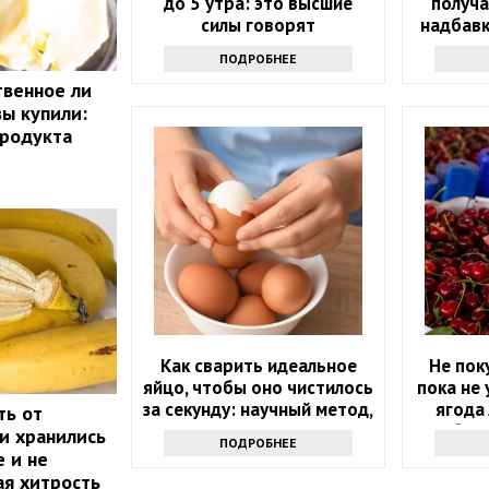
до 5 утра: это высшие
получ
силы говорят
надбавк
ПОДРОБНЕЕ
твенное ли
вы купили:
продукта
Как сварить идеальное
Не пок
яйцо, чтобы оно чистилось
пока не 
за секунду: научный метод,
ягода 
ть от
основанный на физике
бела
ни хранились
ПОДРОБНЕЕ
 и не
ая хитрость