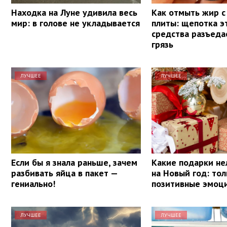
Находка на Луне удивила весь
Как отмыть жир с
мир: в голове не укладывается
плиты: щепотка э
средства разъед
грязь
ЛУЧШЕЕ
ЛУЧШЕЕ
Если бы я знала раньше, зачем
Какие подарки не
разбивать яйца в пакет —
на Новый год: тол
гениально!
позитивные эмоц
ЛУЧШЕЕ
ЛУЧШЕЕ