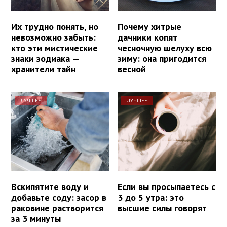
Их трудно понять, но
Почему хитрые
невозможно забыть:
дачники копят
кто эти мистические
чесночную шелуху всю
знаки зодиака —
зиму: она пригодится
хранители тайн
весной
ЛУЧШЕЕ
ЛУЧШЕЕ
Вскипятите воду и
Если вы просыпаетесь с
добавьте соду: засор в
3 до 5 утра: это
раковине растворится
высшие силы говорят
за 3 минуты