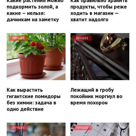
Какие растения можно
Как правильно хранить
подкормить золой, а
продукты, чтобы реже
какие – нельзя:
ходить в магазин —
дачникам на заметку
хватит надолго
ЛУЧШЕЕ
ЛУЧШЕЕ
Как вырастить
Лежащий в гробу
гигантские помидоры
покойник моргнул во
без химии: задача в
время похорон
одно действие
ЛУЧШЕЕ
ЛУЧШЕЕ