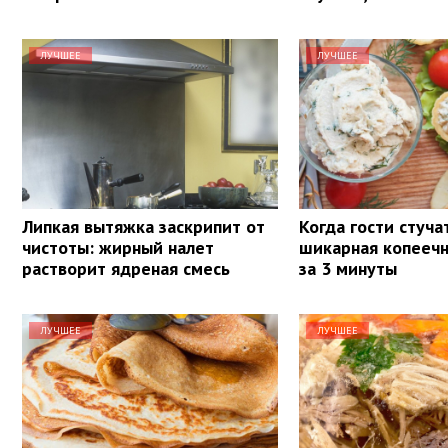
ЛУЧШЕЕ
ЛУЧШЕЕ
Липкая вытяжка заскрипит от
Когда гости стуча
чистоты: жирный налет
шикарная копеечн
растворит ядреная смесь
за 3 минуты
ЛУЧШЕЕ
ЛУЧШЕЕ