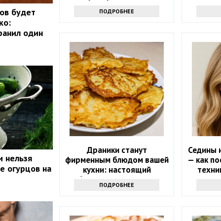
даже неопытная хозяйка
ов будет
ПОДРОБНЕЕ
ко:
ранил один
Драники станут
Седины н
и нельзя
фирменным блюдом вашей
— как по
е огурцов на
кухни: настоящий
техни
белорусский рецепт
маскир
ПОДРОБНЕЕ
л