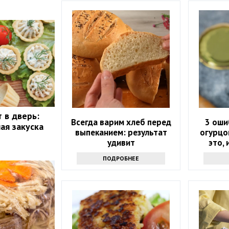
т в дверь:
Всегда варим хлеб перед
3 оши
ая закуска
выпеканием: результат
огурцо
удивит
это,
мутну
ПОДРОБНЕЕ