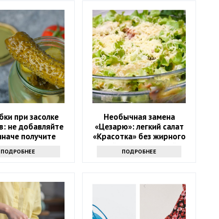
бки при засолке
Необычная замена
в: не добавляйте
«Цезарю»: легкий салат
 иначе получите
«Красотка» без жирного
ю и водянистую
майонеза и сухарей
ПОДРОБНЕЕ
ПОДРОБНЕЕ
закуску