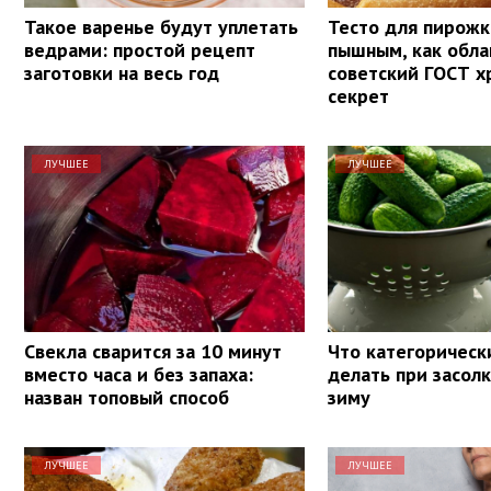
Такое варенье будут уплетать
Тесто для пирожк
ведрами: простой рецепт
пышным, как обла
заготовки на весь год
советский ГОСТ х
секрет
ЛУЧШЕЕ
ЛУЧШЕЕ
Свекла сварится за 10 минут
Что категорическ
вместо часа и без запаха:
делать при засолк
назван топовый способ
зиму
ЛУЧШЕЕ
ЛУЧШЕЕ