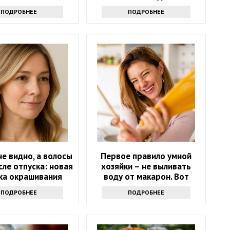
ПОДРОБНЕЕ
ПОДРОБНЕЕ
е видно, а волосы
Первое правило умной
сле отпуска: новая
хозяйки – не выливать
ка окрашивания
воду от макарон. Вот
ует седину лучше
почему
ПОДРОБНЕЕ
ПОДРОБНЕЕ
юбой краски