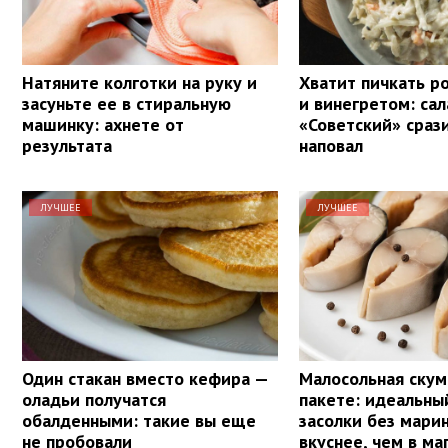
Натяните колготки на руку и
Хватит пичкать р
засуньте ее в стиральную
и винегретом: сал
машинку: ахнете от
«Советский» сраз
результата
наповал
ЛУЧШЕЕ
ЛУЧШЕЕ
Один стакан вместо кефира —
Малосольная скум
оладьи получатся
пакете: идеальны
обалденными: такие вы еще
засолки без мари
не пробовали
вкуснее, чем в ма