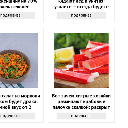
 женщину на 70%
кидают лед в унитаз:
влекательнее
узнаете — всегда будете
делать только так
ПОДРОБНЕЕ
ПОДРОБНЕЕ
 салат из моркови
Вот зачем хитрые хозяйки
ком будет драка:
разминают крабовые
мной вкус от 2
палочки скалкой: раскрыт
етных добавок
гениальный трюк
ПОДРОБНЕЕ
ПОДРОБНЕЕ