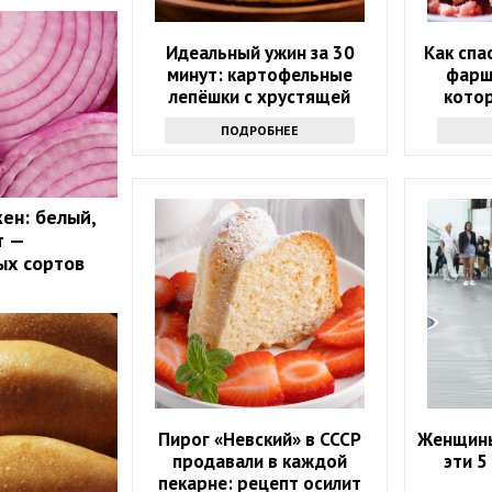
Идеальный ужин за 30
Как спа
минут: картофельные
фарш:
лепёшки с хрустящей
котор
корочкой и тягучим сыром
ПОДРОБНЕЕ
ен: белый,
т —
ых сортов
Пирог «Невский» в СССР
Женщины
продавали в каждой
эти 5
пекарне: рецепт осилит