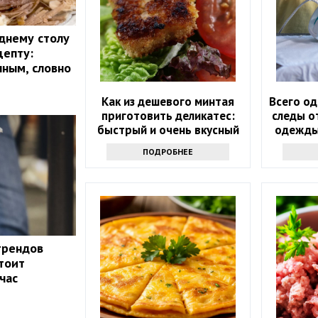
днему столу
цепту:
чным, словно
Как из дешевого минтая
Всего од
приготовить деликатес:
следы о
быстрый и очень вкусный
одежды
рецепт
чу
ПОДРОБНЕЕ
трендов
стоит
час