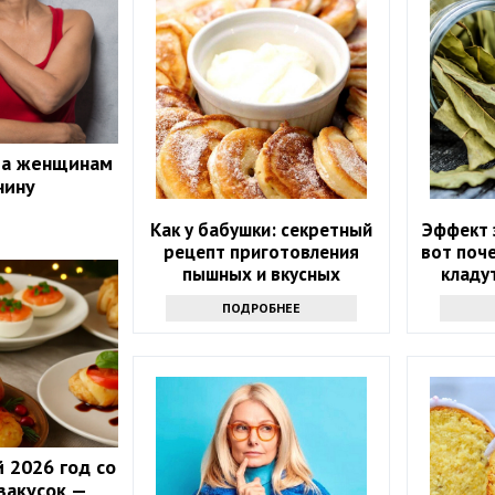
та женщинам
чину
Как у бабушки: секретный
Эффект 
рецепт приготовления
вот поче
пышных и вкусных
кладу
оладушек
пр
ПОДРОБНЕЕ
 2026 год со
закусок —