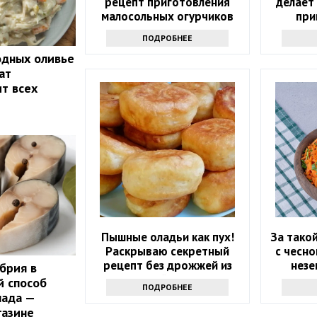
рецепт приготовления
делает
малосольных огурчиков
при
ПОДРОБНЕЕ
одных оливье
ат
ит всех
Пышные оладьи как пух!
За такой
Раскрываю секретный
с чесно
рецепт без дрожжей из
незе
брия в
маминой тетради
секр
й способ
ПОДРОБНЕЕ
нада —
газине